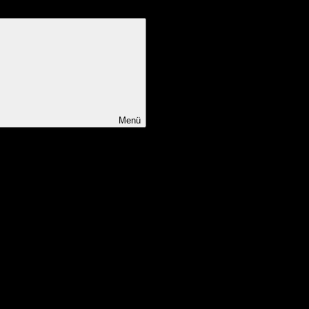
Menü
räfte und alle, die Kinder beim Aufwachsen begleiten