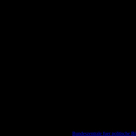
ndeszentrale für politische Bildung
Bundeszentrale fuer politische B