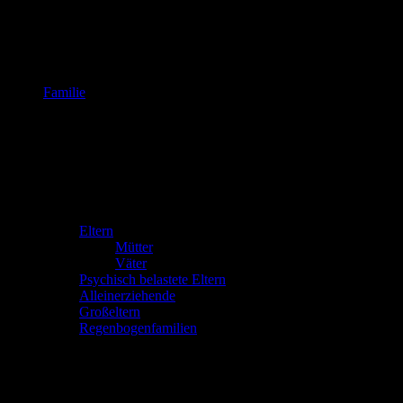
Familie
Eltern
Mütter
Väter
Psychisch belastete Eltern
Alleinerziehende
Großeltern
Regenbogenfamilien