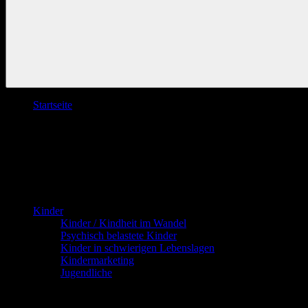
Startseite
Kinder
Kinder / Kindheit im Wandel
Psychisch belastete Kinder
Kinder in schwierigen Lebenslagen
Kindermarketing
Jugendliche