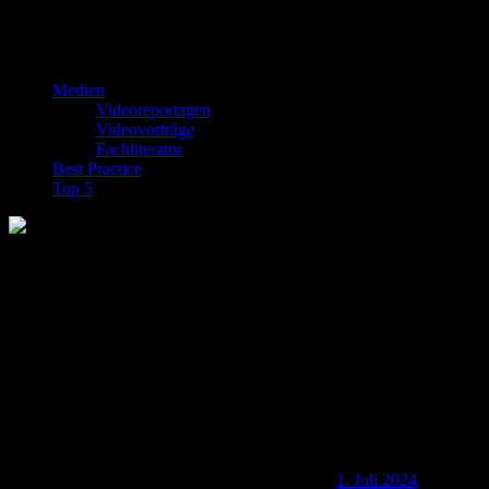
Medien
Videoreportagen
Videovorträge
Fachliteratur
Best Practice
Top 5
Illustrationen: Ólga Kowalski // Covergestaltung: Michael Rechl // Bu
SINUS-Jugendstudie 2024: „Wie ticken Jugendliche?“
1. Juli 2024