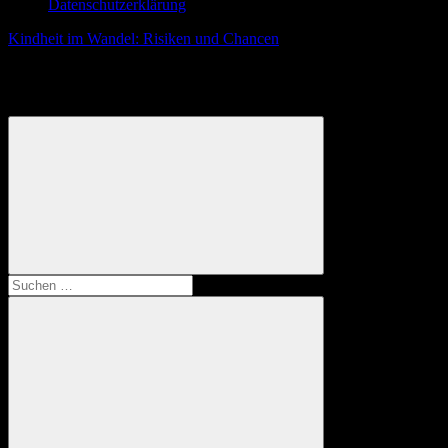
Datenschutzerklärung
Kindheit im Wandel: Risiken und Chancen
Das Magazin für pädagogische Fachkräfte | Best Practice | Studien |
Reportagen | Umfragen | Erfahrungsberichte | Interviews
Suchen
nach: