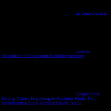
22. Dezember 2025
Lesen in
Deutschland | Leibniz-Institut für Bildungsforschung
Alltagsbildung
,
Bildung
,
Diskurs
,
Empfehlung der Redaktion
,
Kinder
,
Kita /
Frühkindliche Bildung
,
Kulturelle Bildung
,
Schule